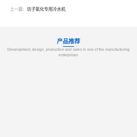
上一篇：
坊子氧化专用冷水机
产品推荐
Development, design, production and sales in one of the manufacturing
enterprises